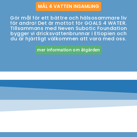
MÅL 4 VATTEN INSAMLING
Gör mål för ett bättre och hälsosammare liv
för andra! Det är mottot för GOALS 4 WATER.
Tillsammans med Neven Subotic Foundation
bygger vi dricksvattenbrunnar i Etiopien och
du är hjärtligt välkommen att vara med oss.
mer information om åtgärden