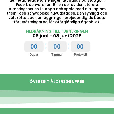
den etablerade turneringen att hållas på Stuttgart
Feuerbach-arenan. Bli en del av den största
turneringsserien i Europa och spela med ditt lag om
titeln i den schwabiska huvudstaden. Den rymliga och
välskötta sportanläggningen erbjuder dig de bästa
förutsättningarna för oförglömliga ögonblick.
NEDRÄKNING TILL TURNERINGEN
06 juni - 08 juni 2025
:
:
0
0
0
0
0
0
Dagar
Timmar
Protokoll
ÖVERSIKT ÅLDERSGRUPPER