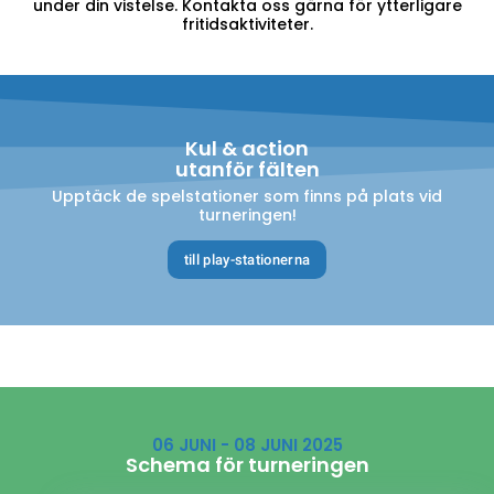
under din vistelse. Kontakta oss gärna för ytterligare
fritidsaktiviteter.
Kul & action
utanför fälten
Upptäck de spelstationer som finns på plats vid
turneringen!
till play-stationerna
06 JUNI - 08 JUNI 2025
Schema för turneringen