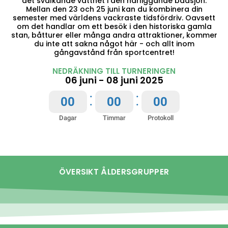
det svalkande vattnet i den närliggande badsjön.
Mellan den 23 och 25 juni kan du kombinera din
semester med världens vackraste tidsfördriv. Oavsett
om det handlar om ett besök i den historiska gamla
stan, båtturer eller många andra attraktioner, kommer
du inte att sakna något här - och allt inom
gångavstånd från sportcentret!
NEDRÄKNING TILL TURNERINGEN
06 juni - 08 juni 2025
:
:
0
0
0
0
0
0
Dagar
Timmar
Protokoll
ÖVERSIKT ÅLDERSGRUPPER