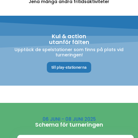
Jena många andra fritidsaktiviteter
Kul & action
utanför fälten
Upptäck de spelstationer som finns på plats vid
turneringen!
till play-stationerna
06 JUNI - 08 JUNI 2025
Schema för turneringen