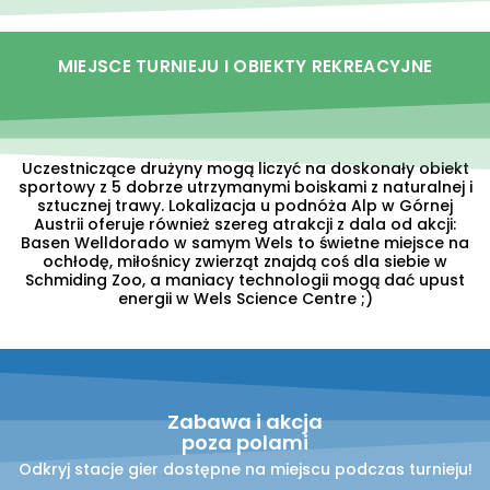
MIEJSCE TURNIEJU I OBIEKTY REKREACYJNE
Uczestniczące drużyny mogą liczyć na doskonały obiekt
sportowy z 5 dobrze utrzymanymi boiskami z naturalnej i
sztucznej trawy. Lokalizacja u podnóża Alp w Górnej
Austrii oferuje również szereg atrakcji z dala od akcji:
Basen Welldorado w samym Wels to świetne miejsce na
ochłodę, miłośnicy zwierząt znajdą coś dla siebie w
Schmiding Zoo, a maniacy technologii mogą dać upust
energii w Wels Science Centre ;)
Zabawa i akcja
poza polami
Odkryj stacje gier dostępne na miejscu podczas turnieju!