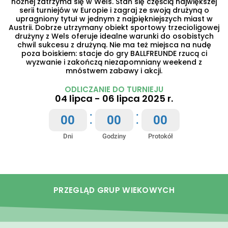
nożnej zatrzyma się w Wels. Stań się częścią największej
serii turniejów w Europie i zagraj ze swoją drużyną o
upragniony tytuł w jednym z najpiękniejszych miast w
Austrii. Dobrze utrzymany obiekt sportowy trzecioligowej
drużyny z Wels oferuje idealne warunki do osobistych
chwil sukcesu z drużyną. Nie ma też miejsca na nudę
poza boiskiem: stacje do gry BALLFREUNDE rzucą ci
wyzwanie i zakończą niezapomniany weekend z
mnóstwem zabawy i akcji.
ODLICZANIE DO TURNIEJU
04 lipca - 06 lipca 2025 r.
:
:
0
0
0
0
0
0
Dni
Godziny
Protokół
PRZEGLĄD GRUP WIEKOWYCH