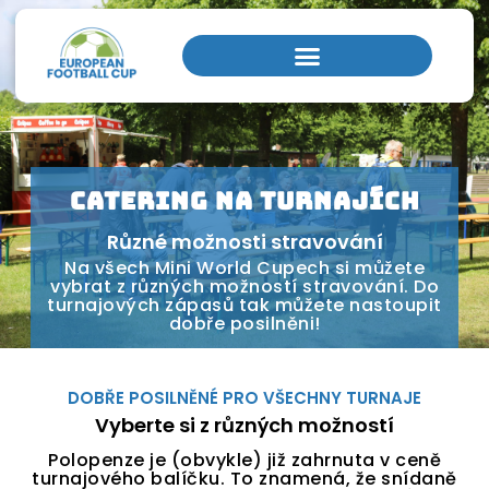
Domovská stránka
/
Catering
Catering na turnajích
Různé možnosti stravování
Na všech Mini World Cupech si můžete
vybrat z různých možností stravování. Do
turnajových zápasů tak můžete nastoupit
dobře posilněni!
DOBŘE POSILNĚNÉ PRO VŠECHNY TURNAJE
Vyberte si z různých možností
Polopenze je (obvykle) již zahrnuta v ceně
turnajového balíčku. To znamená, že snídaně